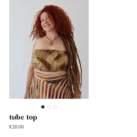
tube top
Price
€20.00