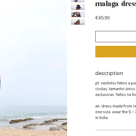
malaga dres
Price
€45.90
description
pt. vestidos feitos a pa
costas. tamanho único,
exclusivas. feitos na Ín
en. dress made from rec
one size, wear the S ~
in India.