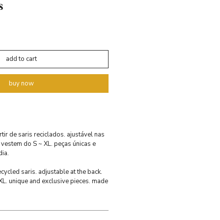
s
add to cart
buy now
rtir de saris reciclados. ajustável nas
 vestem do S ~ XL. peças únicas e
dia.
ycled saris. adjustable at the back.
 XL. unique and exclusive pieces. made